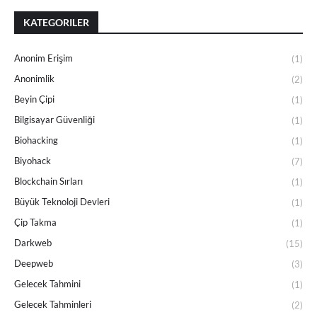
KATEGORILER
Anonim Erişim
(1)
Anonimlik
(2)
Beyin Çipi
(1)
Bilgisayar Güvenliği
(1)
Biohacking
(1)
Biyohack
(7)
Blockchain Sırları
(1)
Büyük Teknoloji Devleri
(1)
Çip Takma
(1)
Darkweb
(15)
Deepweb
(3)
Gelecek Tahmini
(1)
Gelecek Tahminleri
(2)