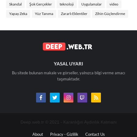
Skandal
Şok Gerçekler
teknoloji
Uygulamalar
video
Yapay Zeka
Yüz Tanıma
Zararlı Eklentiler
Zihin Güçlendirme
YASAL UYARI
Bu sitede bulunan makale ve görseller, yalnızca bilgi verme amacı
taşımaktadır.
Deep.web.tr © 2021 - Karanlığın Aydınlık Katmanı
About
Privacy - Gizlilik
Contact Us