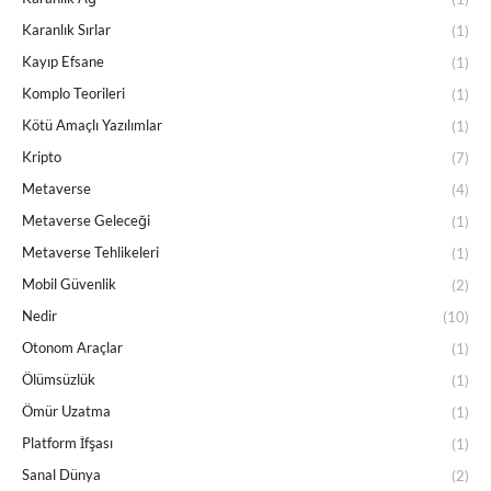
Karanlık Sırlar
(1)
Kayıp Efsane
(1)
Komplo Teorileri
(1)
Kötü Amaçlı Yazılımlar
(1)
Kripto
(7)
Metaverse
(4)
Metaverse Geleceği
(1)
Metaverse Tehlikeleri
(1)
Mobil Güvenlik
(2)
Nedir
(10)
Otonom Araçlar
(1)
Ölümsüzlük
(1)
Ömür Uzatma
(1)
Platform İfşası
(1)
Sanal Dünya
(2)