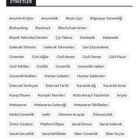
ETIKETLER
Anonim Erişim
Anonimlik
Beyin Çipi
Bilgisayar Güvenliği
Biohacking
Biyohack
Blockchain Sırları
Büyük Teknoloji Devleri
Çip Takma
Darkweb
Deepweb
Gelecek Tahmini
Gelecek Tahminleri
Gen Düzenleme
Gizemler
Gizli Ağlar
Gizli deney
Gizli Deney
Gizli Pazar
Gizli Tehlike
Gizlilik
Güvenlik
Güvenlik riskleri
Güvenlik Riskleri
Hacker Çeteleri
Hacker Saldırıları
İnternet Tarihçesi
İnternet Tarihi
Karanlık Ağ
Karanlık Sırlar
Kayıp Efsane
Komplo Teorileri
Kötü Amaçlı Yazılımlar
kripto
Metaverse
Metaverse Geleceği
Metaverse Tehlikeleri
Mobil Güvenlik
nedir
Otonom Araçlar
Ölümsüzlük
Ömür Uzatma
Platform İfşası
Sanal Dünya
Sanal Gelecek
Sanal Gerçeklik
Sanal tehlikeler
Siber Güvenlik
Siber Suçlar