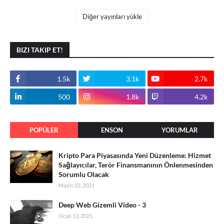
Diğer yayınları yükle
BIZI TAKIP ET!
1.5k
3.1k
2.7k
500
1.8k
4.2k
POPÜLER
ENSON
YORUMLAR
PAYLAŞIMLAR
Kripto Para Piyasasında Yeni Düzenleme: Hizmet
Sağlayıcılar, Terör Finansmanının Önlenmesinden
Sorumlu Olacak
Mayıs 02, 2021
Deep Web Gizemli Video - 3
Ocak 13, 2021