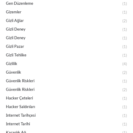
Gen Düzenleme
(1)
Gizemler
(1)
Gizli Ağlar
(2)
Gizli Deney
(1)
Gizli Deney
(1)
Gizli Pazar
(1)
Gizli Tehlike
(1)
Gizlilik
(4)
Güvenlik
(2)
Güvenlik Riskleri
(1)
Güvenlik Riskleri
(2)
Hacker Çeteleri
(1)
Hacker Saldırıları
(1)
İnternet Tarihçesi
(1)
İnternet Tarihi
(1)
Karanlık Ağ
(1)