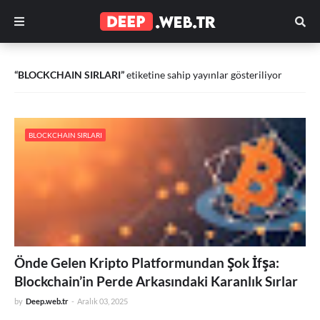
BLOCKCHAIN SIRLARI
etiketine sahip yayınlar gösteriliyor
BLOCKCHAIN SIRLARI
Önde Gelen Kripto Platformundan Şok İfşa:
Blockchain’in Perde Arkasındaki Karanlık Sırlar
by
Deep.web.tr
-
Aralık 03, 2025