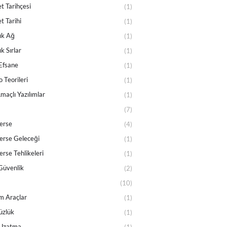
t Tarihçesi
(1)
t Tarihi
(1)
ık Ağ
(1)
k Sırlar
(1)
Efsane
(1)
 Teorileri
(1)
maçlı Yazılımlar
(1)
(7)
erse
(4)
rse Geleceği
(1)
rse Tehlikeleri
(1)
Güvenlik
(2)
(10)
m Araçlar
(1)
üzlük
(1)
Uzatma