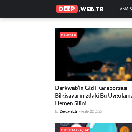
ANA 
DARKWEB
Darkweb’in Gizli Karaborsası:
Bilgisayarınızdaki Bu Uygulam
Hemen Silin!
by
Deep.web.tr
-
Aralık 22, 2025
OTONOM ARAÇLAR