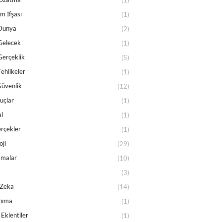
(1)
m İfşası
(1)
 Dünya
(2)
Gelecek
(1)
Gerçeklik
(5)
Tehlikeler
(1)
Güvenlik
(12)
Suçlar
(1)
l
(1)
rçekler
(1)
oji
(29)
amalar
(10)
(3)
 Zeka
(14)
nıma
(1)
 Eklentiler
(1)