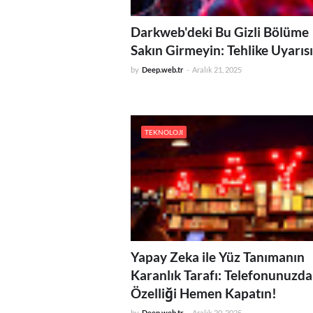
Darkweb'deki Bu Gizli Bölüme
Sakın Girmeyin: Tehlike Uyarısı
by
Deep.web.tr
-
Aralık 21, 2025
TEKNOLOJI
Yapay Zeka ile Yüz Tanımanın
Karanlık Tarafı: Telefonunuzda
Özelliği Hemen Kapatın!
by
Deep.web.tr
-
Aralık 20, 2025