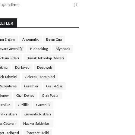
Güçlendirme
(1)
KETLER
im Erişim
Anonimlik
Beyin Çipi
sayar Güvenliği
Biohacking
Biyohack
chain Sırları
Büyük Teknoloji Devleri
Takma
Darkweb
Deepweb
ek Tahmini
Gelecek Tahminleri
Düzenleme
Gizemler
Gizli Ağlar
 deney
Gizli Deney
Gizli Pazar
 Tehlike
Gizlilik
Güvenlik
lik riskleri
Güvenlik Riskleri
r Çeteleri
Hacker Saldırıları
net Tarihçesi
İnternet Tarihi