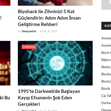
Biyohack ile Zihninizi 5 Kat
!
Güçlendirin: Adım Adım İnsan
Geliştirme Rehberi
KAT
by
Deep.web.tr
-
Aralık 20, 2025
Anonim
Anonim
DARKWEB
Beyin 
Bilgis
Biohac
Biyoha
Blockch
Büyük 
1995’te Darkweb’de Başlayan
Çip T
ki Bu
Kayıp Efsanenin Şok Eden
Darkw
Gerçekleri
Deep
by
Deep.web.tr
-
Aralık 20, 2025