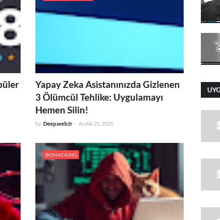
püler
Yapay Zeka Asistanınızda Gizlenen
UY
3 Ölümcül Tehlike: Uygulamayı
Hemen Silin!
by
Deep.web.tr
-
Aralık 21, 2025
BIOHACKING