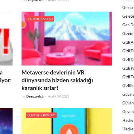
Gelece
Gelece
KARANLIK SIRLAR
Gen D
Gizeml
Gizli A
Gizli 
Gizli 
Gizli P
a
Metaverse devlerinin VR
Gizli T
iyor:
dünyasında bizden sakladığı
Gizlilik
karanlık sırlar!
Güvenl
by
Deep.web.tr
-
Aralık 19, 2025
Güvenl
Güvenl
GÜVENLIK RISKLERI
Hacker
Hacker 