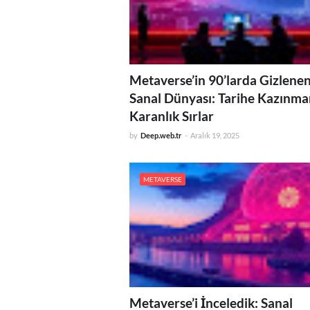
Metaverse’in 90’larda Gizlenen
Sanal Dünyası: Tarihe Kazınm
Karanlık Sırlar
by
Deep.web.tr
-
Aralık 19, 2025
METAVERSE
Metaverse’i İnceledik: Sanal