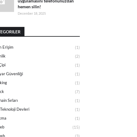
uygulamasını telefonunuzdan
hemen silin!
December 18, 2025
EGORILER
 Erişim
(1)
lik
(2)
Çipi
(1)
ayar Güvenliği
(1)
king
(1)
ck
(7)
ain Sırları
(1)
Teknoloji Devleri
(1)
akma
(1)
eb
(15)
web
(3)