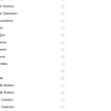
k Tahmini
(1)
k Tahminleri
(2)
üzenleme
(1)
er
(1)
ğlar
(2)
Deney
(1)
Deney
(1)
azar
(1)
ehlike
(1)
(4)
ik
(2)
ik Riskleri
(1)
ik Riskleri
(2)
 Çeteleri
(1)
Saldırıları
(1)