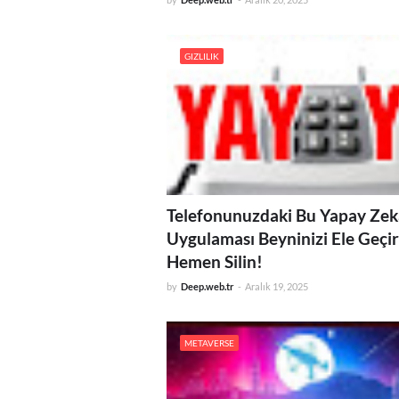
GIZLILIK
Telefonunuzdaki Bu Yapay Zek
Uygulaması Beyninizi Ele Geçir
Hemen Silin!
by
Deep.web.tr
-
Aralık 19, 2025
METAVERSE