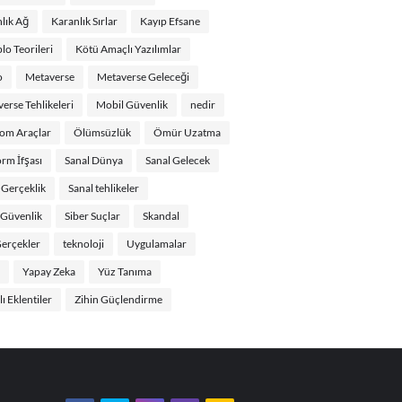
lık Ağ
Karanlık Sırlar
Kayıp Efsane
o Teorileri
Kötü Amaçlı Yazılımlar
o
Metaverse
Metaverse Geleceği
erse Tehlikeleri
Mobil Güvenlik
nedir
om Araçlar
Ölümsüzlük
Ömür Uzatma
orm İfşası
Sanal Dünya
Sanal Gelecek
 Gerçeklik
Sanal tehlikeler
 Güvenlik
Siber Suçlar
Skandal
erçekler
teknoloji
Uygulamalar
Yapay Zeka
Yüz Tanıma
ı Eklentiler
Zihin Güçlendirme