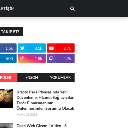
LETİŞİM
I TAKIP ET!
1.5k
3.1k
2.7k
500
1.8k
4.2k
PÜLER
ENSON
YORUMLAR
PAYLAŞIMLA
Kripto Para Piyasasında Yeni
R
Düzenleme: Hizmet Sağlayıcılar,
Terör Finansmanının
Önlenmesinden Sorumlu Olacak
Mayıs 02, 2021
Deep Web Gizemli Video - 3