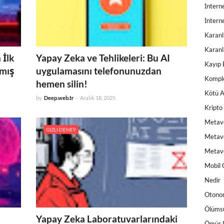
İnterne
İnterne
Karanl
Karanlı
 İlk
Yapay Zeka ve Tehlikeleri: Bu AI
Kayıp 
amış
uygulamasını telefonunuzdan
Komplo
hemen silin!
Kötü A
by
Deep.web.tr
-
Aralık 18, 2025
Kripto
Metav
GIZLI DENEY
Metave
Metave
Mobil 
Nedir
Otono
Ölüms
Yapay Zeka Laboratuvarlarındaki
Ömür 