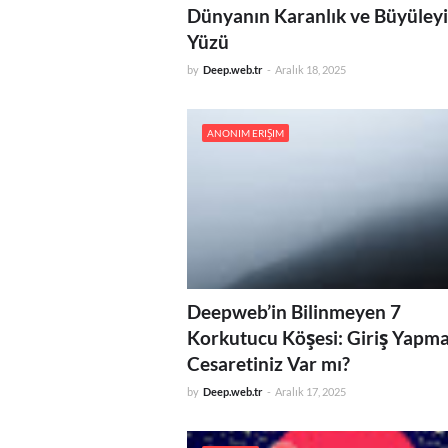
Dünyanın Karanlık ve Büyüleyi
Yüzü
by
Deep.web.tr
-
Aralık 18, 2025
ANONIM ERIŞIM
Deepweb’in Bilinmeyen 7
Korkutucu Köşesi: Giriş Yapm
Cesaretiniz Var mı?
by
Deep.web.tr
-
Aralık 17, 2025