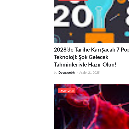
2028’de Tarihe Karışacak 7 Po
Teknoloji: Şok Gelecek
Tahminleriyle Hazır Olun!
by
Deep.web.tr
-
Aralık 21, 2025
DARKWEB