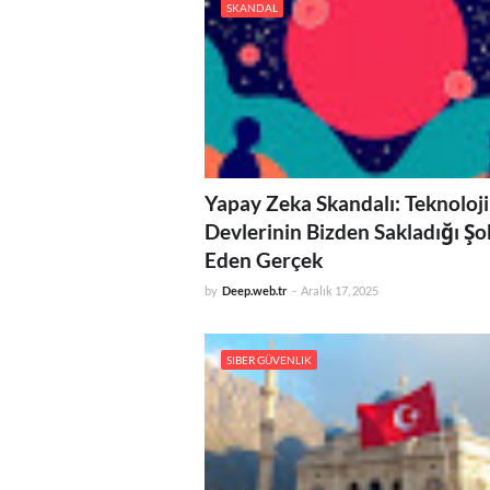
SKANDAL
Yapay Zeka Skandalı: Teknoloji
Devlerinin Bizden Sakladığı Şo
Eden Gerçek
by
Deep.web.tr
-
Aralık 17, 2025
SIBER GÜVENLIK