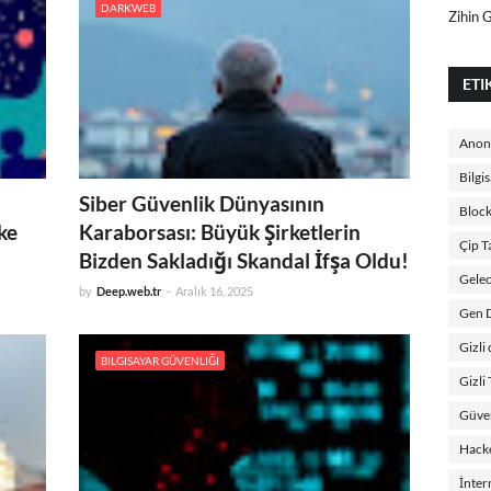
DARKWEB
Zihin 
ETI
Anon
Bilgi
Siber Güvenlik Dünyasının
Block
ke
Karaborsası: Büyük Şirketlerin
Çip 
Bizden Sakladığı Skandal İfşa Oldu!
Gelec
by
Deep.web.tr
-
Aralık 16, 2025
Gen 
Gizli
BILGISAYAR GÜVENLIĞI
Gizli
Güven
Hacke
İnter