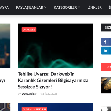
SAYFA
PAYLAŞILANLAR
KATEGORILER
LİNKLER
İ
BIZ
DARKWEB
PO
Tehlike Uyarısı: Darkweb’in
ayı
Karanlık Gizemleri Bilgisayarınıza
Sessizce Sızıyor!
by
Deep.web.tr
-
Aralık 22, 2025
GÜVENLIK RISKLERI