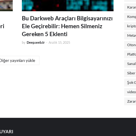
Karan
Kompl
Bu Darkweb Araçları Bilgisayarınızı
ri
Ele Geçirebilir: Hemen Silmeniz
kript
Gereken 5 Eklenti
Metav
by
Deep.web.tr
-
Aralık 15, 2025
Oton
Platf
Diğer yayınları yükle
Sanal
Siber
Şok G
video
Zararl
 UYARI