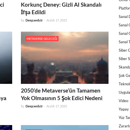
ci
Korkunç Deney: Gizli AI Skandalı
Platfor
İfşa Edildi
Sanal
by
Deep.web.tr
-
Aralık 17, 2025
Sanal 
Sanal 
METAVERSE GELECEĞI
Sanal 
Siber 
Siber 
Skanda
Şok Ge
Teknol
2050’de Metaverse’ün Tamamen
Uygul
aya
Yok Olmasının 5 Şok Edici Nedeni
Video
by
Deep.web.tr
-
Aralık 17, 2025
Yapay
Yüz Ta
Zararlı