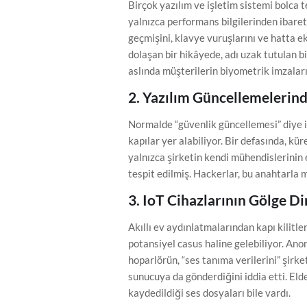
Birçok yazılım ve işletim sistemi bolca 
yalnızca performans bilgilerinden ibaret
geçmişini, klavye vuruşlarını ve hatta e
dolaşan bir hikâyede, adı uzak tutulan b
aslında müşterilerin biyometrik imzaları
2. Yazılım Güncellemelerind
Normalde “güvenlik güncellemesi” diye i
kapılar yer alabiliyor. Bir defasında, kü
yalnızca şirketin kendi mühendislerinin 
tespit edilmiş. Hackerlar, bu anahtarla 
3. IoT Cihazlarının Gölge D
Akıllı ev aydınlatmalarından kapı kilitle
potansiyel casus haline gelebiliyor. Ano
hoparlörün, “ses tanıma verilerini” şirk
sunucuya da gönderdiğini iddia etti. Eld
kaydedildiği ses dosyaları bile vardı.