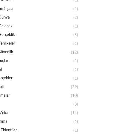
(1)
m İfşası
(1)
 Dünya
(2)
Gelecek
(1)
Gerçeklik
(5)
Tehlikeler
(1)
Güvenlik
(12)
Suçlar
(1)
l
(1)
rçekler
(1)
oji
(29)
amalar
(10)
(3)
 Zeka
(14)
nıma
(1)
 Eklentiler
(1)