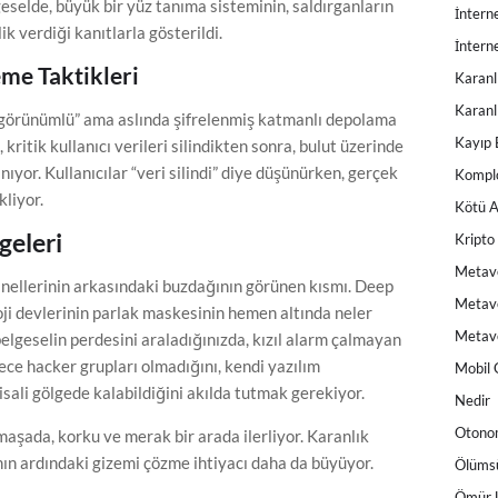
geselde, büyük bir yüz tanıma sisteminin, saldırganların
İnterne
k verdiği kanıtlarla gösterildi.
İnterne
eme Taktikleri
Karanl
Karanlı
ş görünümlü” ama aslında şifrelenmiş katmanlı depolama
Kayıp 
 kritik kullanıcı verileri silindikten sonra, bulut üzerinde
ıyor. Kullanıcılar “veri silindi” diye düşünürken, gerçek
Komplo
kliyor.
Kötü A
geleri
Kripto
Metav
panellerinin arkasındaki buzdağının görünen kısmı. Deep
Metave
oji devlerinin parlak maskesinin hemen altında neler
Metave
 belgeselin perdesini araladığınızda, kızıl alarm çalmayan
ece hacker grupları olmadığını, kendi yazılım
Mobil 
sali gölgede kalabildiğini akılda tutmak gerekiyor.
Nedir
Otono
maşada, korku ve merak bir arada ilerliyor. Karanlık
ının ardındaki gizemi çözme ihtiyacı daha da büyüyor.
Ölüms
Ömür 