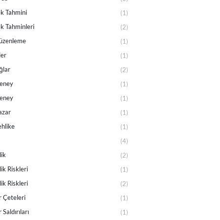
k Tahmini
(1)
k Tahminleri
(2)
üzenleme
(1)
er
(1)
ğlar
(2)
Deney
(1)
Deney
(1)
azar
(1)
ehlike
(1)
(4)
ik
(2)
ik Riskleri
(1)
ik Riskleri
(2)
 Çeteleri
(1)
Saldırıları
(1)