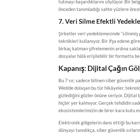
tutmayı başardıklarını söylüyor. Bir bel
önceden tanımladığı sahte yüzlere önceli
7. Veri Silme Efektli Yedekl
Şirketler veri yedeklemesinde “silinmi
teknikleri kullanıyor. Bir ifşa edene göre,
birkaç katman şifrelemenin ardına saklan
dosyalar hâlâ erişilebilir bir formatta be
Kapanış: Dijital Çağın Göl
Bu 7 sır, sadece bilinen siber güvenlik 
Web’de dolaşan bu tür hikâyeler, teknol
gizlediğini gözler önüne seriyor. Dijital
hiçbir yer kalmıyor. Gerçek tehdidin sad
ekosistemlerimizin de birer kara kutu mi
Elektronik gölgelerin dans ettiği bu kar
dünyayı tanıdıkça, siber güvenlik sırlar