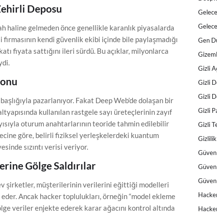
 Zehirli Deposu
Gelece
Gelece
silah haline gelmeden önce genellikle karanlık piyasalarda
oji firmasının kendi güvenlik ekibi içinde bile paylaşmadığı
Gen D
katı fiyata sattığını ileri sürdü. Bu açıklar, milyonlarca
Gizeml
ydi.
Gizli A
yonu
Gizli 
Gizli 
başlığıyla pazarlanıyor. Fakat Deep Web’de dolaşan bir
Gizli P
tyapısında kullanılan rastgele sayı üreteçlerinin zayıf
ısıyla oturum anahtarlarının teoride tahmin edilebilir
Gizli T
cine göre, belirli fiziksel yerleşkelerdeki kuantum
Gizlilik
esinde sızıntı verisi veriyor.
Güvenl
rine Gölge Saldırılar
Güvenl
Güvenl
şirketler, müşterilerinin verilerini eğittiği modelleri
Hacker
a eder. Ancak hacker toplulukları, örneğin “model ekleme
gölge veriler enjekte ederek karar ağacını kontrol altında
Hacker 