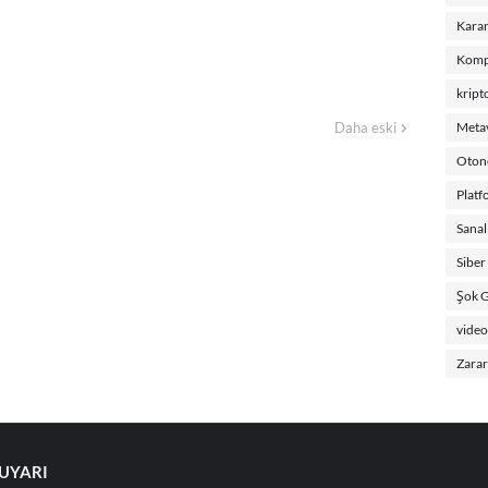
Karan
Kompl
kript
Daha eski
Metav
Oton
Platf
Sanal
Siber
Şok G
video
Zararl
 UYARI