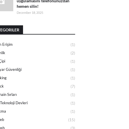
uygulamasını telefonunuzdan
hemen silin!
December 18, 2025
EGORILER
 Erişim
(1)
lik
(2)
Çipi
(1)
ayar Güvenliği
(1)
king
(1)
ck
(7)
ain Sırları
(1)
Teknoloji Devleri
(1)
akma
(1)
eb
(15)
web
(3)