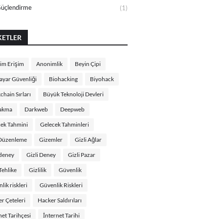
Güçlendirme
(1)
KETLER
im Erişim
Anonimlik
Beyin Çipi
sayar Güvenliği
Biohacking
Biyohack
chain Sırları
Büyük Teknoloji Devleri
Takma
Darkweb
Deepweb
ek Tahmini
Gelecek Tahminleri
Düzenleme
Gizemler
Gizli Ağlar
 deney
Gizli Deney
Gizli Pazar
 Tehlike
Gizlilik
Güvenlik
lik riskleri
Güvenlik Riskleri
r Çeteleri
Hacker Saldırıları
net Tarihçesi
İnternet Tarihi