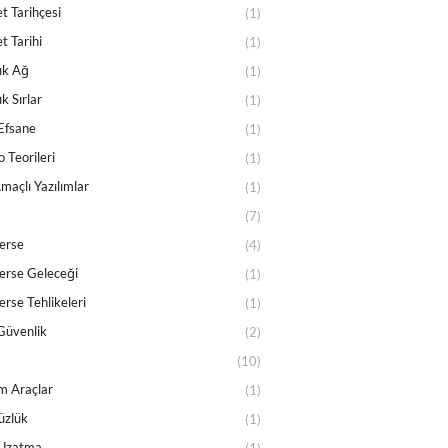
t Tarihçesi
(1)
t Tarihi
(1)
ık Ağ
(1)
k Sırlar
(1)
Efsane
(1)
 Teorileri
(1)
maçlı Yazılımlar
(1)
(7)
erse
(4)
rse Geleceği
(1)
rse Tehlikeleri
(1)
Güvenlik
(2)
(10)
m Araçlar
(1)
üzlük
(1)
Uzatma