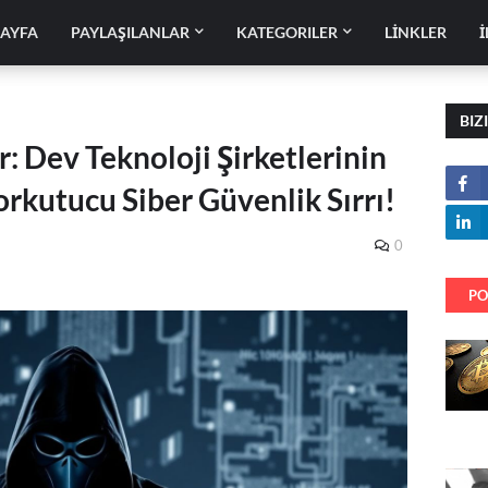
SAYFA
PAYLAŞILANLAR
KATEGORILER
LİNKLER
İ
BIZ
r: Dev Teknoloji Şirketlerinin
orkutucu Siber Güvenlik Sırrı!
0
PO