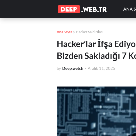
ANA 
Ana Sayfa
Hacker Saldırıları
Hacker’lar İfşa Ediyo
Bizden Sakladığı 7 K
by
Deep.web.tr
-
Aralık 11, 2025