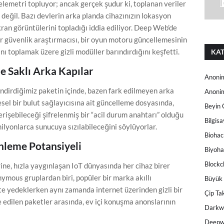
telemetri topluyor; ancak gerçek şudur ki, toplanan veriler
 değil. Bazı devlerin arka planda cihazınızın lokasyon
kran görüntülerini topladığı iddia ediliyor. Deep Web’de
ir güvenlik araştırmacısı, bir oyun motoru güncellemesinin
nı toplamak üzere gizli modüller barındırdığını keşfetti.
KAT
e Saklı Arka Kapılar
Anonim
ndirdiğimiz paketin içinde, bazen fark edilmeyen arka
Anonim
resel bir bulut sağlayıcısına ait güncelleme dosyasında,
Beyin 
erişebileceği şifrelenmiş bir “acil durum anahtarı” olduğu
Bilgis
milyonlarca sunucuya sızılabileceğini söylüyorlar.
Biohac
inleme Potansiyeli
Biyoha
Blockch
rine, hızla yaygınlaşan IoT dünyasında her cihaz birer
nymous gruplardan biri, popüler bir marka akıllı
Büyük 
ete yedeklerken aynı zamanda internet üzerinden gizli bir
Çip T
e edilen paketler arasında, ev içi konuşma anonslarının
Darkw
Deep