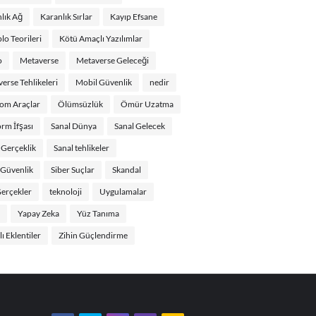
lık Ağ
Karanlık Sırlar
Kayıp Efsane
o Teorileri
Kötü Amaçlı Yazılımlar
o
Metaverse
Metaverse Geleceği
erse Tehlikeleri
Mobil Güvenlik
nedir
om Araçlar
Ölümsüzlük
Ömür Uzatma
orm İfşası
Sanal Dünya
Sanal Gelecek
 Gerçeklik
Sanal tehlikeler
 Güvenlik
Siber Suçlar
Skandal
erçekler
teknoloji
Uygulamalar
Yapay Zeka
Yüz Tanıma
ı Eklentiler
Zihin Güçlendirme