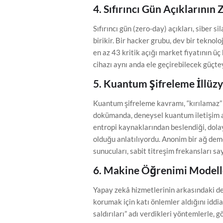
4. Sıfırıncı Gün Açıklarının
Sıfırıncı gün (zero-day) açıkları, siber 
birikir. Bir hacker grubu, dev bir teknol
en az 43 kritik açığı market fiyatının üç 
cihazı aynı anda ele geçirebilecek güçte
5. Kuantum Şifreleme İllüz
Kuantum şifreleme kavramı, “kırılamaz” 
dokümanda, deneysel kuantum iletişim al
entropi kaynaklarından beslendiği, dolay
olduğu anlatılıyordu. Anonim bir ağ deme
sunucuları, sabit titreşim frekansları say
6. Makine Öğrenimi Modelle
Yapay zekâ hizmetlerinin arkasındaki dev 
korumak için katı önlemler aldığını iddi
saldırıları” adı verdikleri yöntemlerle, 