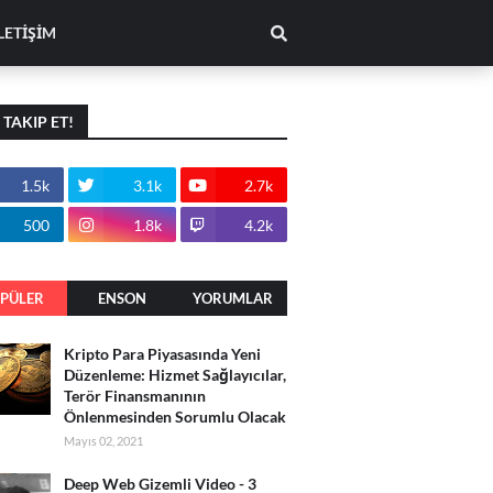
LETİŞİM
I TAKIP ET!
1.5k
3.1k
2.7k
500
1.8k
4.2k
PÜLER
ENSON
YORUMLAR
PAYLAŞIMLA
Kripto Para Piyasasında Yeni
R
Düzenleme: Hizmet Sağlayıcılar,
Terör Finansmanının
Önlenmesinden Sorumlu Olacak
Mayıs 02, 2021
Deep Web Gizemli Video - 3