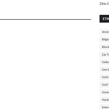
Zihin 
ETI
Anon
Bilgi
Block
Çip 
Gelec
Gen 
Gizli
Gizli
Güven
Hacke
İnter